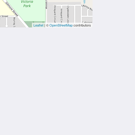
Leaflet
| ©
OpenStreetMap
contributors
社交媒体
Powered by
Little Hotelier
.
The all-in-one solution for B&Bs,
guesthouses and small hotels.