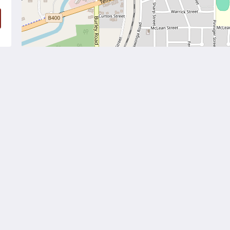
Català
简体
繁體
Dansk
Nederlands
English
Suomi
Français
Deutsch
Ελληνικά
Íslenska
Bahasa Indonesia
Italiano
日本語
한국인
Norsk
Português
Русский
Español
Svenska