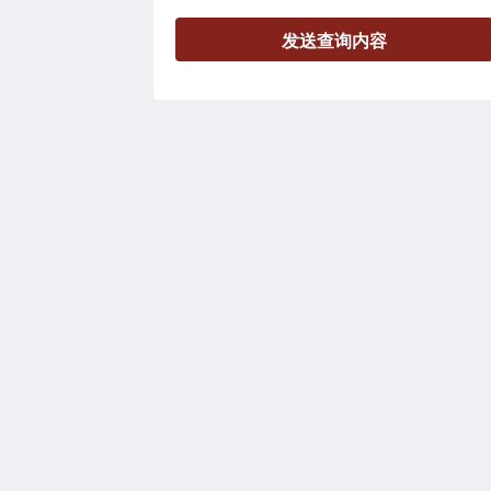
发送查询内容
Belmore Motor Inn
14 Belmore St
Yarrawonga VIC 3730
Australia
+61 3 5744 3685
belmorem@bigpond.net.au
2026
All rights reserved