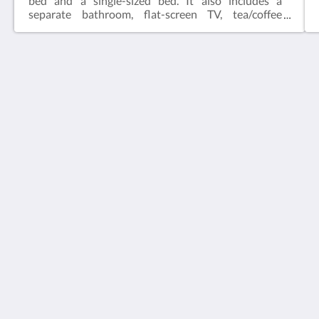
bed and a single-sized bed. It also includes a
separate bathroom, flat-screen TV, tea/coffee
making facilities and a microwave.Wi-Fi grátis!
Belmore Motor Inn
14 Belmore St
Yarrawonga VIC 3730
Australia
+61 3 5744 3685
belmorem@bigpond.net.au
Meios sociais
Português