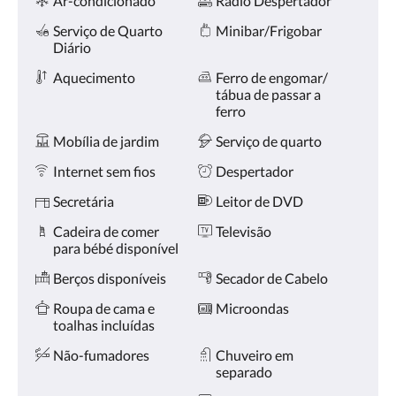
Ar-condicionado
Rádio Despertador
toque
nos
Serviço de Quarto
Minibar/Frigobar
botões
Diário
«próxima»
e
Aquecimento
Ferro de engomar/
«anterior».
tábua de passar a
ferro
Mobília de jardim
Serviço de quarto
Internet sem fios
Despertador
Secretária
Leitor de DVD
Cadeira de comer
Televisão
para bébé disponível
Berços disponíveis
Secador de Cabelo
Roupa de cama e
Microondas
toalhas incluídas
Não-fumadores
Chuveiro em
separado